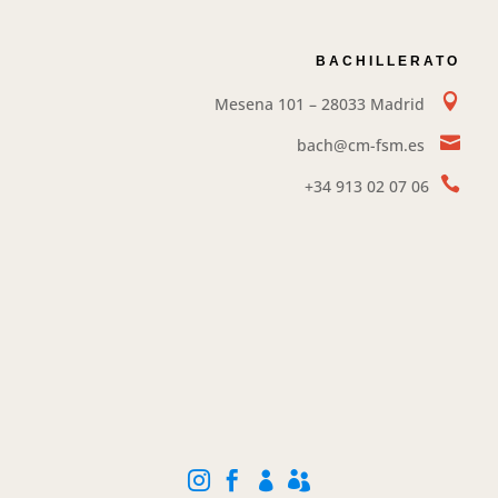
BACHILLERATO

Mesena 101 – 28033 Madrid

bach@cm-fsm.es

+34
913 02 07 06



