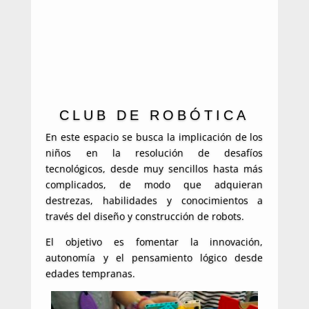
CLUB DE ROBÓTICA
En este espacio se busca la implicación de los
niños en la resolución de desafí
os
tecnol
ógicos, desde muy sencillos hasta má
s
complicados
, de modo que adquieran
destrezas, habilidades y conocimientos a
trav
é
s del
dise
ño y construcció
n de robots.
El objetivo es fomentar la innovació
n,
autonom
ía y el pensamiento lógico desde
edades tempranas.