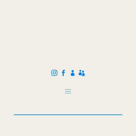



