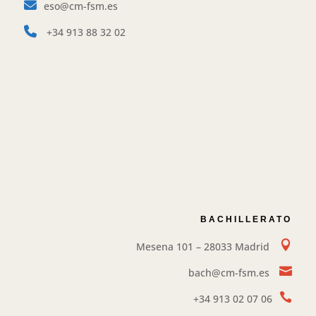
eso@cm-fsm.es
+34
913 88 32 02
BACHILLERATO

Mesena 101 – 28033 Madrid

bach@cm-fsm.es

+34
913 02 07 06