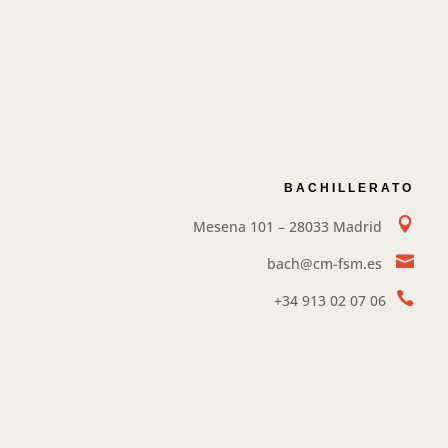
BACHILLERATO

Mesena 101 – 28033 Madrid

bach@cm-fsm.es

+34
913 02 07 06