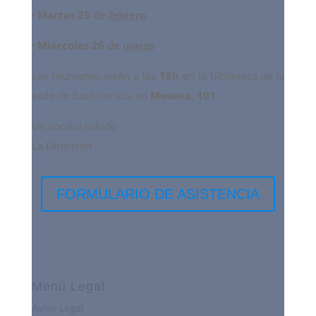
·
Martes 25
de
febrero
· Miércoles 26
de
marzo
Las reuniones serán a las
18h
en la biblioteca de la
sede de Bachillerato, en
Mesena, 101
.
Un cordial saludo
La Dirección
FORMULARIO DE ASISTENCIA
Menú Legal
Aviso Legal