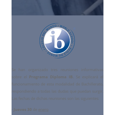
Se han organizado tres reuniones informativas
sobre el
Programa Diploma IB.
Se explicará el
funcionamiento de esta modalidad de Bachillerato,
respondiendo a todas las dudas que puedan surgir.
Las fechas de dichas reuniones son las siguientes:
· Jueves 30
de
enero