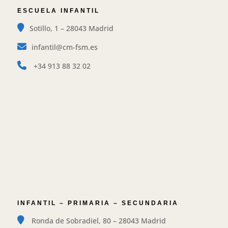
ESCUELA INFANTIL
Sotillo, 1 – 28043 Madrid
infantil@cm-fsm.es
+34
913 88 32 02
BACHILLERATO
INTERNACIONAL
Reuniones
INFANTIL – PRIMARIA – SECUNDARIA
informativas
Ronda de Sobradiel, 80 – 28043 Madrid