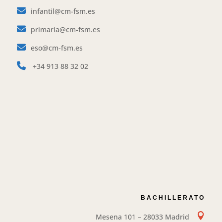
IB
infantil@cm-fsm.es
primaria@cm-fsm.es
eso@cm-fsm.es
+34
913 88 32 02
BACHILLERATO

Mesena 101 – 28033 Madrid