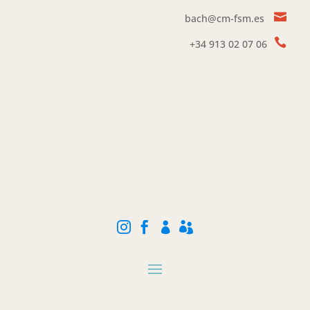

bach@cm-fsm.es

+34
913 02 07 06



